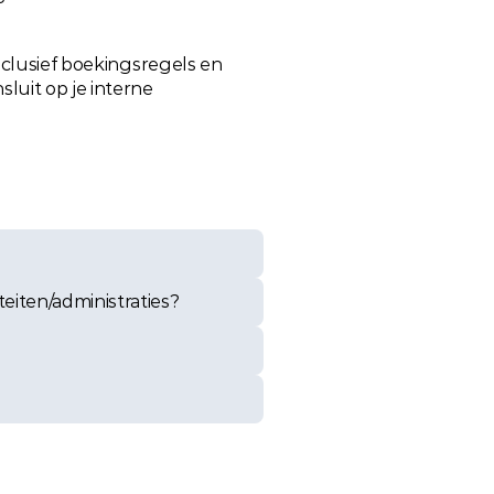
nclusief boekingsregels en 
uit op je interne 
eiten/administraties?