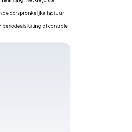
aar King met de juiste 
 de oorspronkelijke factuur 
eriodeafsluiting of controle