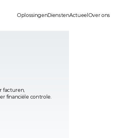
Oplossingen
Diensten
Actueel
Over ons
facturen, 
 financiële controle.