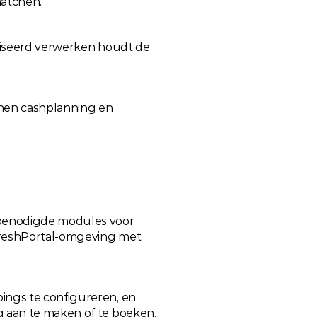
matchen.
diseerd verwerken houdt de 
en cashplanning en 
benodigde modules voor 
FreshPortal-omgeving met 
ngs te configureren, en 
 aan te maken of te boeken.