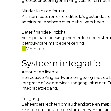
grootboekboekingen in King versnellen het 
Minder kans op fouten
Klanten, facturen en creditnota's gestandaar
administratie schoon over gebruikers heen.
Beter financieel inzicht
Voorspelbare boekingsmomenten ondersteun
betrouwbare margeberekening.
Vereisten
Systeem integratie
Account en licentie
Een actieve King Software-omgeving met de 
integratie of webservices-toegang, plus een 
integratietoegang.
Toegang
Beheerdersrechten om authenticatie en mappi
rechten om facturen en stamgegevens in King