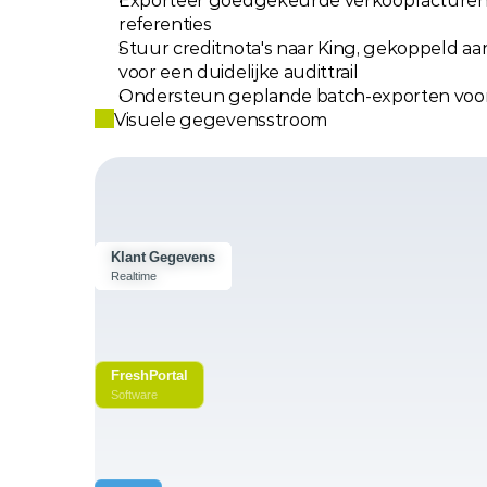
Exporteer goedgekeurde verkoopfacturen n
referenties
Stuur creditnota's naar King, gekoppeld aan
voor een duidelijke audittrail
Ondersteun geplande batch-exporten voor p
Visuele gegevensstroom
Klant Gegevens
Klant Gegevens
Klant Gegevens
Realtime
Realtime
Realtime
FreshPortal
Software