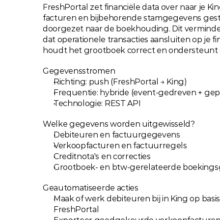
FreshPortal zet financiële data over naar je King
facturen en bijbehorende stamgegevens ges
doorgezet naar de boekhouding. Dit verminder
dat operationele transacties aansluiten op je f
houdt het grootboek correct en ondersteunt
Gegevensstromen
Richting: push (FreshPortal → King)
Frequentie: hybride (event-gedreven + gep
Technologie: REST API
Welke gegevens worden uitgewisseld?
Debiteuren en factuurgegevens
Verkoopfacturen en factuurregels
Creditnota's en correcties
Grootboek- en btw-gerelateerde boeking
Geautomatiseerde acties
Maak of werk debiteuren bij in King op basi
FreshPortal