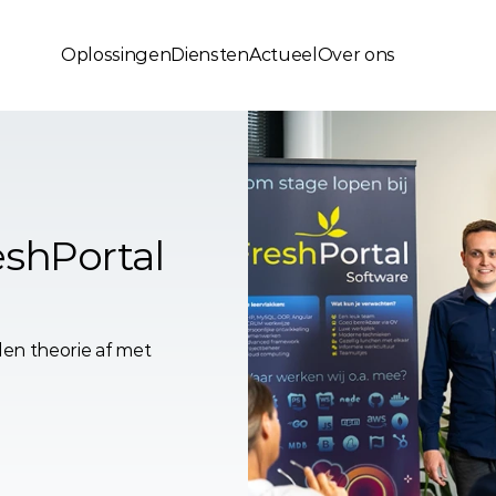
Oplossingen
Diensten
Actueel
Over ons
shPortal 
en theorie af met 